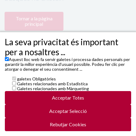
Tornar a la pàgina
principal
La seva privacitat és important
per a nosaltres ...
Aquest lloc web fa servir galetes i processa dades personals per
garantir la millor experiència d'usuari possible. Podeu fer clic per
atorgar o denegar el seu consentiment ...
galetes Obligatòries
Powered by 4Tickets
,
TEATRE FORTUNY - Plaça de
Galetes relacionades amb Estadística
Prim, 4 - 43201 Reus
Galetes relacionades amb Màrqueting
Janto Ticketing Software. All rights reserved,
2026
Acceptar Totes
Contacte
entrades@4tickets.cat
Acceptar Selecció
Condicions generals i cookies
Política de privacitat
5web5/vals/v5-r6-20250522-release20b.js
Rebutjar Cookies