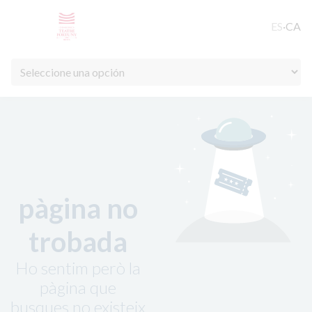
ES
·
CA
pàgina no
trobada
Ho sentim però la
pàgina que
busques no existeix