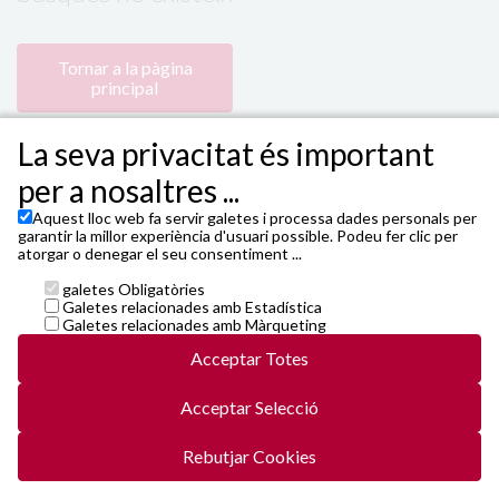
Tornar a la pàgina
principal
La seva privacitat és important
per a nosaltres ...
Aquest lloc web fa servir galetes i processa dades personals per
garantir la millor experiència d'usuari possible. Podeu fer clic per
atorgar o denegar el seu consentiment ...
galetes Obligatòries
Powered by 4Tickets
,
TEATRE FORTUNY - Plaça de
Galetes relacionades amb Estadística
Prim, 4 - 43201 Reus
Galetes relacionades amb Màrqueting
Janto Ticketing Software. All rights reserved,
2026
Acceptar Totes
Contacte
entrades@4tickets.cat
Acceptar Selecció
Condicions generals i cookies
Política de privacitat
5web5/vals/v5-r6-20250522-release20b.js
Rebutjar Cookies