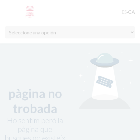
ES
·
CA
pàgina no
trobada
Ho sentim però la
pàgina que
busques no existeix