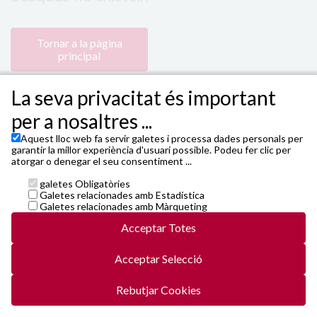
Tornar a la pàgina
principal
La seva privacitat és important
per a nosaltres ...
Aquest lloc web fa servir galetes i processa dades personals per
garantir la millor experiència d'usuari possible. Podeu fer clic per
atorgar o denegar el seu consentiment ...
galetes Obligatòries
Powered by 4Tickets
,
TEATRE FORTUNY - Plaça de
Galetes relacionades amb Estadística
Prim, 4 - 43201 Reus
Galetes relacionades amb Màrqueting
Janto Ticketing Software. All rights reserved,
2026
Acceptar Totes
Contacte
entrades@4tickets.cat
Acceptar Selecció
Condicions generals i cookies
Política de privacitat
5web5/vals/v5-r6-20250522-release20b.js
Rebutjar Cookies