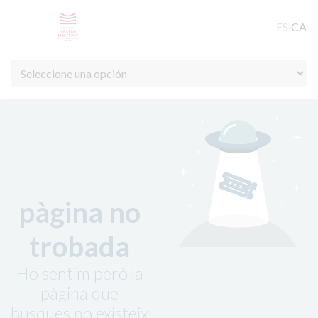
ES
·
CA
pàgina no
trobada
Ho sentim però la
pàgina que
busques no existeix