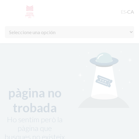
ES
·
CA
pàgina no
trobada
Ho sentim però la
pàgina que
busques no existeix