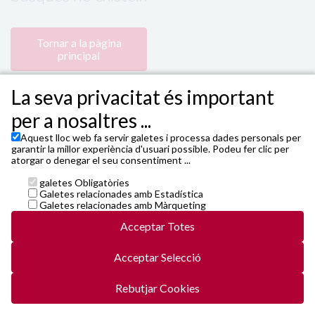
Tornar a la pàgina
principal
La seva privacitat és important
per a nosaltres ...
Aquest lloc web fa servir galetes i processa dades personals per
garantir la millor experiència d'usuari possible. Podeu fer clic per
atorgar o denegar el seu consentiment ...
galetes Obligatòries
Powered by 4Tickets
,
TEATRE FORTUNY - Plaça de
Galetes relacionades amb Estadística
Prim, 4 - 43201 Reus
Galetes relacionades amb Màrqueting
Janto Ticketing Software. All rights reserved,
2026
Acceptar Totes
Contacte
entrades@4tickets.cat
Acceptar Selecció
Condicions generals i cookies
Política de privacitat
5web5/vals/v5-r6-20250522-release20b.js
Rebutjar Cookies