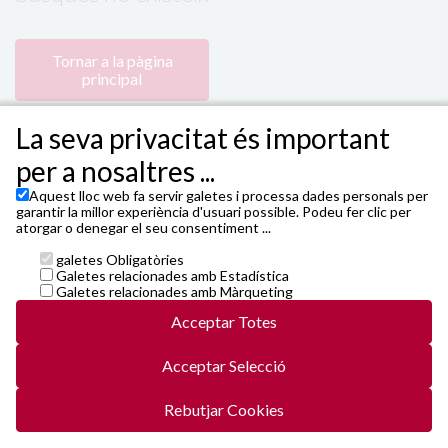
Tornar a la pàgina
principal
La seva privacitat és important
per a nosaltres ...
Aquest lloc web fa servir galetes i processa dades personals per
garantir la millor experiència d'usuari possible. Podeu fer clic per
atorgar o denegar el seu consentiment ...
galetes Obligatòries
Powered by 4Tickets
,
TEATRE FORTUNY - Plaça de
Galetes relacionades amb Estadística
Prim, 4 - 43201 Reus
Galetes relacionades amb Màrqueting
Janto Ticketing Software. All rights reserved,
2026
Acceptar Totes
Contacte
entrades@4tickets.cat
Acceptar Selecció
Condicions generals i cookies
Política de privacitat
5web5/vals/v5-r6-20250522-release20b.js
Rebutjar Cookies