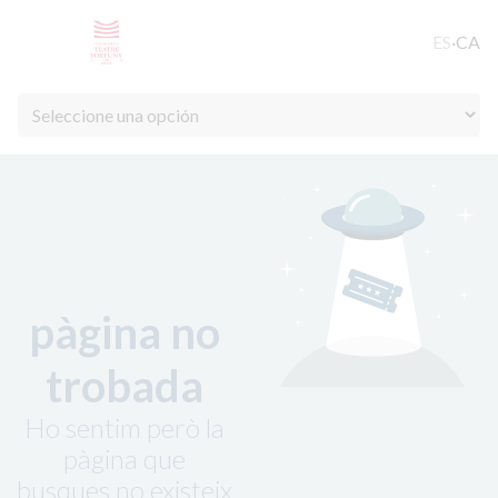
ES
·
CA
pàgina no
trobada
Ho sentim però la
pàgina que
busques no existeix