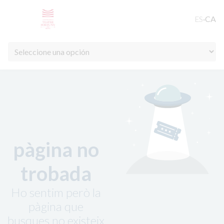
ES
·
CA
pàgina no
trobada
Ho sentim però la
pàgina que
busques no existeix