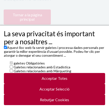
Tornar a la pàgina
principal
La seva privacitat és important
per a nosaltres ...
Aquest lloc web fa servir galetes i processa dades personals per
garantir la millor experiència d'usuari possible. Podeu fer clic per
atorgar o denegar el seu consentiment ...
galetes Obligatòries
Powered by 4Tickets
,
TEATRE FORTUNY - Plaça de
Galetes relacionades amb Estadística
Prim, 4 - 43201 Reus
Galetes relacionades amb Màrqueting
Janto Ticketing Software. All rights reserved,
2026
Acceptar Totes
Contacte
entrades@4tickets.cat
Acceptar Selecció
Condicions generals i cookies
Política de privacitat
5web5/vals/v5-r6-20250522-release20b.js
Rebutjar Cookies